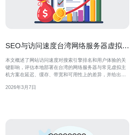
SEO与访问速度台湾网络服务器虚拟主
机对搜索排名的影响分析
本文概述了网站访问速度对搜索引擎排名和用户体验的关
键影响，评估本地部署在台湾的网络服务器与常见虚拟主
机方案在延迟、缓存、带宽和可用性上的差异，并给出测
量方法、优化方向和选购建议，帮助站长在提升 SEO 表现
2026年3月7日
时兼顾成本与用户体验。 为什么访问速度会影响搜索排
名？ 搜索引擎（如 Google）把页面加载速度视为衡量用
户体验的重要信号之一。较快的页