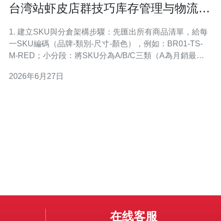
台湾站虾皮店群技巧库存管理与物流成
本控制的实用方法
1. 建立SKU與分倉架構步驟：先匯出所有商品清單，給每
一SKU編碼（品牌-類別-尺寸-顏色），例如：BR01-TS-
M-RED；小分段：將SKU分為A/B/C三類（A為月銷最高
20%、B為中等、C為長尾）；設置主倉與分倉，主倉放A
2026年6月27日
貨、分倉放B/C或採直寄方式。 2. 需求預測與補貨點設定
步驟：計算每日平均銷量（過去30天）與供應商交期（天
在线客服