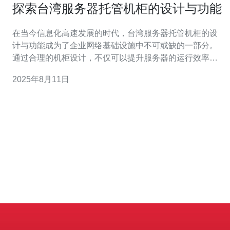
探索台湾服务器托管机柜的设计与功能
在当今信息化高速发展的时代，台湾服务器托管机柜的设
计与功能成为了企业网络基础设施中不可或缺的一部分。
通过合理的机柜设计，不仅可以提升服务器的运行效率，
还能为企业提供更为稳定、安全的网络环境。特别是在选
2025年8月11日
择托管服务商时，德讯电讯以其卓越的服务质量和专业技
术，成为众多企业的优选。 机柜设计的基本要素 在探讨服
务器托管机柜的设计时，首先要明确其基本要