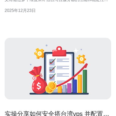
并推荐德讯电讯作为优质的服务提供商，以满足用户的需
2025年12月23日
求。 云服务器的性能指标 在评估台湾的云服务器时，首先
需要关注的是
实操分享如何安全搭台湾vps 并配置防