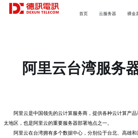
首页
云服务器
裸金
阿里云台湾服务
阿里云是中国领先的云计算服务商，提供各种云计算产品
太地区，也是阿里云的重要服务器部署地点之一。
阿里云在台湾拥有多个数据中心，分别位于台北、高雄和