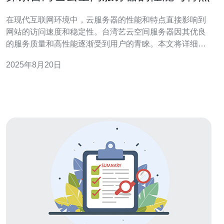
在现代互联网环境中，云服务器的性能和特点直接影响到
网站的访问速度和稳定性。台湾艺云空间服务器因其优良
的服务质量和高性能逐渐受到用户的青睐。本文将详细介
绍台湾艺云空间服务器的性能与特点，并提供实际操作步
2025年8月20日
骤，帮助用户更好地使用这项服务。 以下是本文的详细结
构： 台湾艺云空间服务器的基本介绍 如何选择合适的艺云
空间服务器套餐