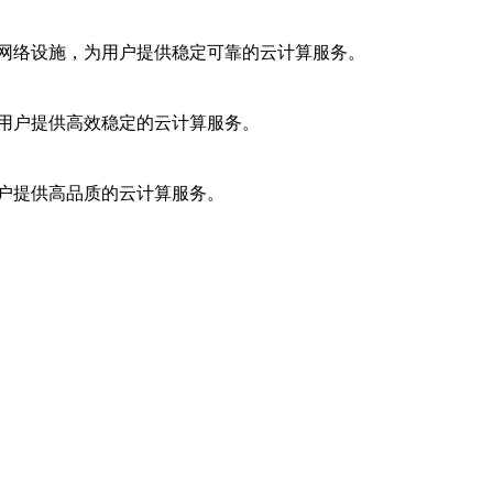
网络设施，为用户提供稳定可靠的云计算服务。
用户提供高效稳定的云计算服务。
户提供高品质的云计算服务。