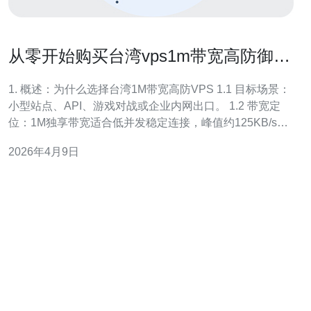
从零开始购买台湾vps1m带宽高防御云
空间的注意事项合集
1. 概述：为什么选择台湾1M带宽高防VPS 1.1 目标场景：
小型站点、API、游戏对战或企业内网出口。 1.2 带宽定
位：1M独享带宽适合低并发稳定连接，峰值约125KB/s。
1.3 高防意义：可抵御常见DDoS攻击，建议防护峰值至少
2026年4月9日
10Gbps、PPS ≥1M。 1.4 地理优势：台湾对中国大陆、香
港、东南亚延迟通常在30–80ms之