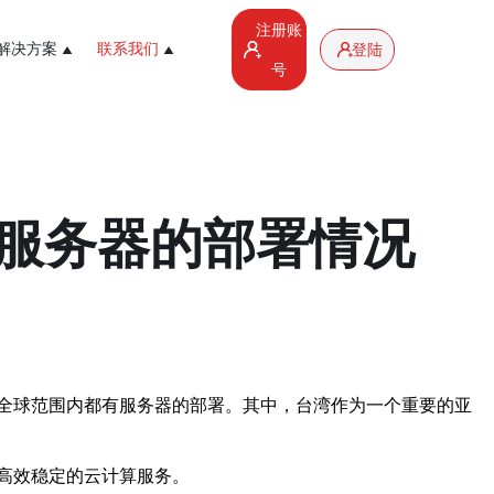
注册账
解决方案
联系我们
登陆
号
服务器的部署情况
全球范围内都有服务器的部署。其中，台湾作为一个重要的亚
高效稳定的云计算服务。