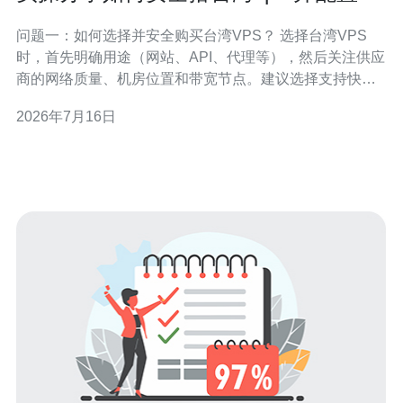
火墙与备份策略
问题一：如何选择并安全购买台湾VPS？ 选择台湾VPS
时，首先明确用途（网站、API、代理等），然后关注供应
商的网络质量、机房位置和带宽节点。建议选择支持快照
与快备份、提供控制面板和API的厂商，这样便于日后恢复
2026年7月16日
与自动化。购买时应优先选择提供独立IP、可更换密码/密
钥、并有清晰SLA的服务商。 关键考量 1) 带宽与延迟：测
ping、下载测试，