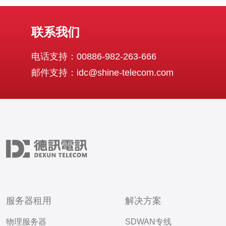
联系我们
电话支持：00886-982-263-666
邮件支持：idc@shine-telecom.com
服务器租用
解决方案
物理服务器
SDWAN专线