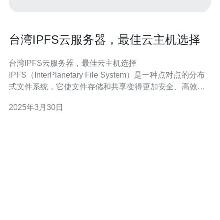
台湾IPFS云服务器，最佳云主机选择
台湾IPFS云服务器，最佳云主机选择
IPFS（InterPlanetary File System）是一种点对点的分布
式文件系统，它使文件存储和共享变得更加安全、高效和
可靠。与传统的中心化服务器不同，IPFS使用分布式网络
2025年3月30日
存储文件，将文件切割成小块并存储在全球各个节点上，
提供更好的可用性和数据冗余。