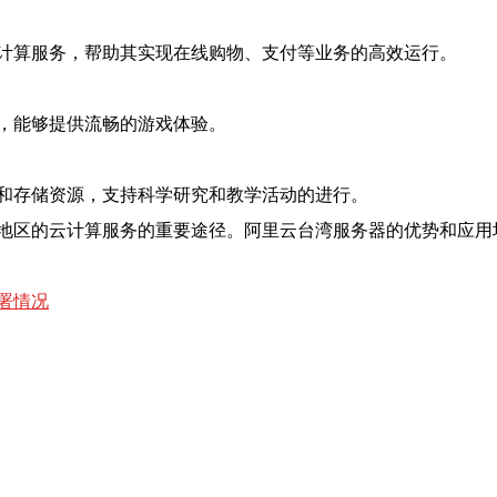
计算服务，帮助其实现在线购物、支付等业务的高效运行。
，能够提供流畅的游戏体验。
和存储资源，支持科学研究和教学活动的进行。
地区的云计算服务的重要途径。阿里云台湾服务器的优势和应用
署情况