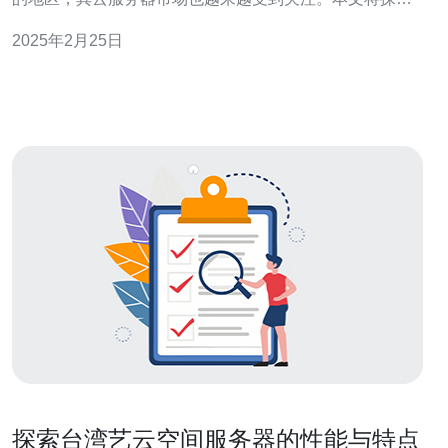
台湾云服务器的质量以及为什么它是一个值得考虑的选
2025年2月25日
择。 台湾云服务器在质量上有许多优势。首先，台湾拥有
先进的基础设施和高速网络，这使得台湾的云服务器能够
提供稳定、可靠的性能。其次
探索台湾艺云空间服务器的性能与特点