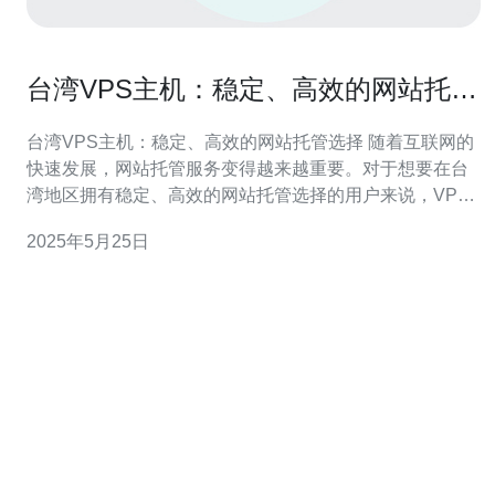
台湾VPS主机：稳定、高效的网站托管
选择
台湾VPS主机：稳定、高效的网站托管选择 随着互联网的
快速发展，网站托管服务变得越来越重要。对于想要在台
湾地区拥有稳定、高效的网站托管选择的用户来说，VPS
主机是一个不错的选择。下面我们来详细介绍一下台湾
2025年5月25日
VPS主机的优势和特点。 VPS（Virtual Private Server）
即虚拟专用服务器，是一种将一台物理服务器分割