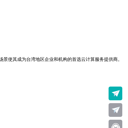
场景使其成为台湾地区企业和机构的首选云计算服务提供商。