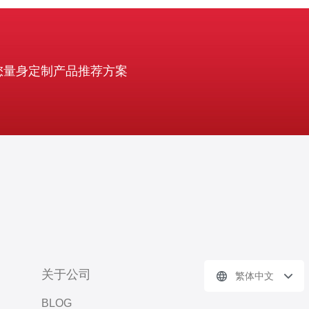
您量身定制产品推荐方案
关于公司
繁体中文
BLOG