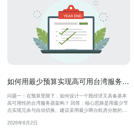
如何用最少预算实现高可用台湾服务器
托管部署
问题一：在预算受限下，如何设计一个既经济又具备基本
高可用性的台湾服务器架构？ 回答：核心思路是用最少节
点实现冗余与自动切换。建议采用最少两台机房分散的台
湾服务器（或一家云商的两个可用区），前端通过轻量级
2026年8月2日
的负载均衡（如开源HAProxy或云厂商的入门型LB）分流
流量；后端数据库采用一主一从或轻量同步（MySQL主