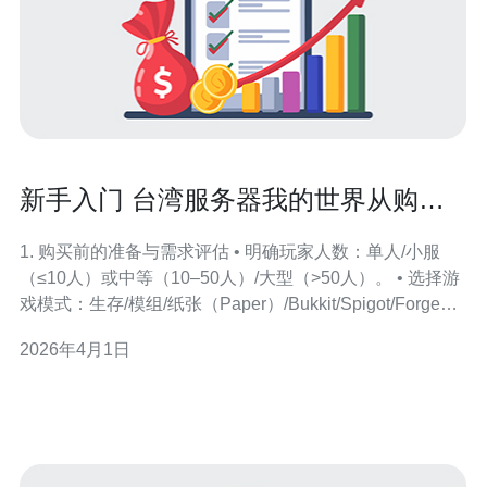
新手入门 台湾服务器我的世界从购买
到搭建的完整步骤解析
1. 购买前的准备与需求评估 • 明确玩家人数：单人/小服
（≤10人）或中等（10–50人）/大型（>50人）。 • 选择游
戏模式：生存/模组/纸张（Paper）/Bukkit/Spigot/Forge决
定内存与插件需求。 • 带宽与延迟要求：建议台湾机房对
2026年4月1日
台玩家延迟