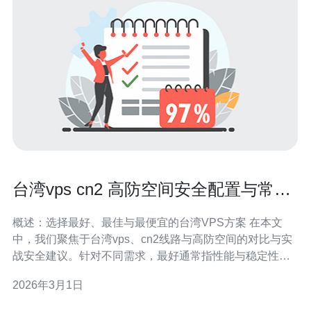
台湾vps cn2 高防空间安全配置与常见
攻击防御指南
概述：选择最好、最佳与最便宜的台湾VPS方案 在本文
中，我们聚焦于台湾vps、cn2线路与高防空间的对比与实
战安全建议。针对不同需求，最好通常指性能与稳定性最
优的方案（如CN2 GIA直连、低延迟带宽）；最佳是性能
2026年3月1日
与成本平衡、支持灵活防护策略的方案；而最便宜则适合
预算有限但需基本连通性的场景。购买前需明确站点类