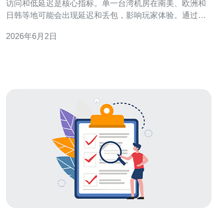
访问和低延迟是核心指标。单一台湾机房在南美、欧洲和
日韩等地可能会出现延迟和丢包，影响玩家体验。通过在
架构层面引入CDN和负载均衡，可以显著改善全球访问表
2026年6月2日
现。 首先说明CDN在游戏分发和静态资源缓存中的作用。
虽然原神这类大型在线游戏的大多数实时数据需要直连游
戏服务器，但公告、补丁、图片、音视频等静