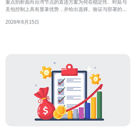
重点剖析面向台湾节点的直连方案为何在稳定性、时延与
丢包控制上具有显著优势，并给出选择、验证与部署的可
操作要点，方便技术与采购人员快速评估与实施。 全球骨
2026年6月15日
干网包含多少层级？ 全球互联网由多层级的互联关系构
成，包括国际海底光缆与陆地骨干、国家级骨干、区域交
换中心和本地接入网。理解这几层的作用有助于