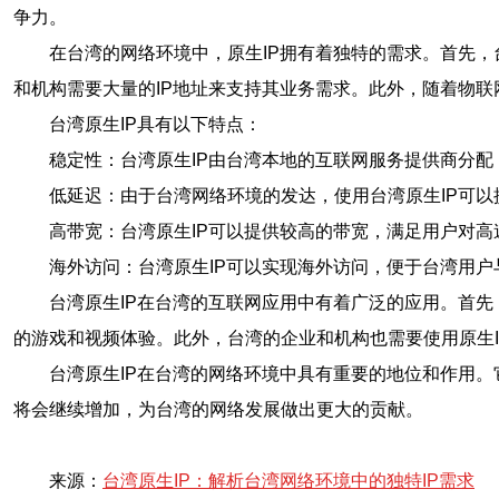
争力。
在台湾的网络环境中，原生IP拥有着独特的需求。首先
和机构需要大量的IP地址来支持其业务需求。此外，随着物联
台湾原生IP具有以下特点：
稳定性：台湾原生IP由台湾本地的互联网服务提供商分配
低延迟：由于台湾网络环境的发达，使用台湾原生IP可
高带宽：台湾原生IP可以提供较高的带宽，满足用户对高
海外访问：台湾原生IP可以实现海外访问，便于台湾用
台湾原生IP在台湾的互联网应用中有着广泛的应用。首先
的游戏和视频体验。此外，台湾的企业和机构也需要使用原生
台湾原生IP在台湾的网络环境中具有重要的地位和作用
将会继续增加，为台湾的网络发展做出更大的贡献。
来源：
台湾原生IP：解析台湾网络环境中的独特IP需求