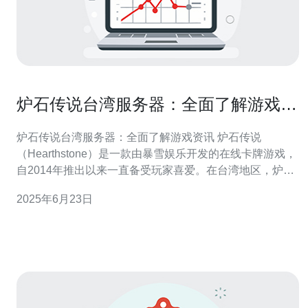
炉石传说台湾服务器：全面了解游戏资
讯
炉石传说台湾服务器：全面了解游戏资讯 炉石传说
（Hearthstone）是一款由暴雪娱乐开发的在线卡牌游戏，
自2014年推出以来一直备受玩家喜爱。在台湾地区，炉石
传说也有着大量的玩家群体，因此台湾服务器上的游戏资
2025年6月23日
讯备受关注。 炉石传说台湾服务器的最新资讯包括新卡牌
的发布、比赛活动、更新内容等。玩家可以通过官方网
站、社交媒体等