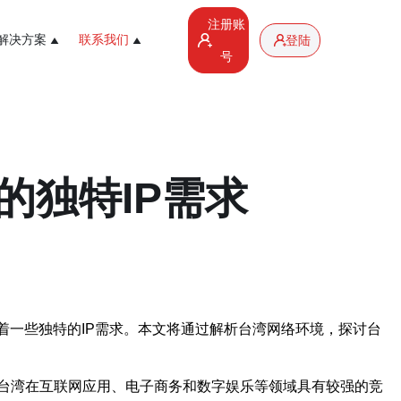
注册账
解决方案
联系我们
登陆
号
的独特IP需求
着一些独特的IP需求。本文将通过解析台湾网络环境，探讨台
台湾在互联网应用、电子商务和数字娱乐等领域具有较强的竞