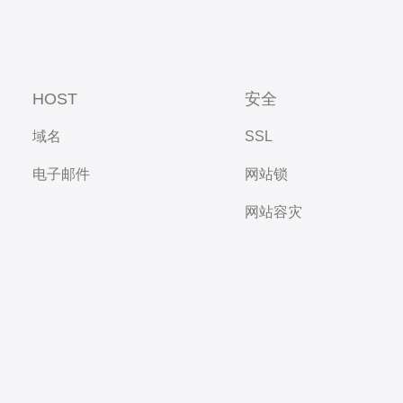
HOST
安全
域名
SSL
电子邮件
网站锁
网站容灾