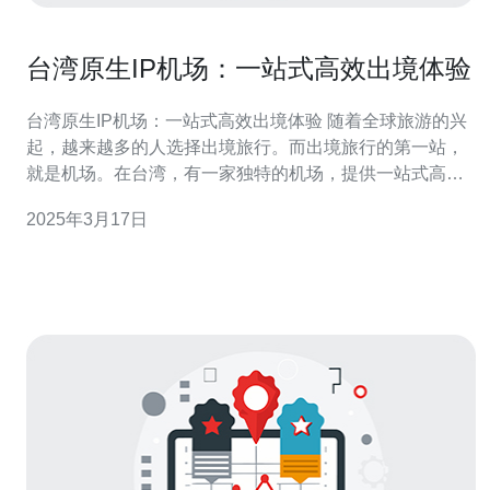
台湾原生IP机场：一站式高效出境体验
台湾原生IP机场：一站式高效出境体验 随着全球旅游的兴
起，越来越多的人选择出境旅行。而出境旅行的第一站，
就是机场。在台湾，有一家独特的机场，提供一站式高效
出境体验，它就是台湾原生IP机场。 台湾原生IP机场是指
2025年3月17日
完全由台湾企业自主设计、建设和运营的机场。它以提供
高质量的服务和独特的旅行体验而闻名。 台湾原生IP机场
为旅客提供了