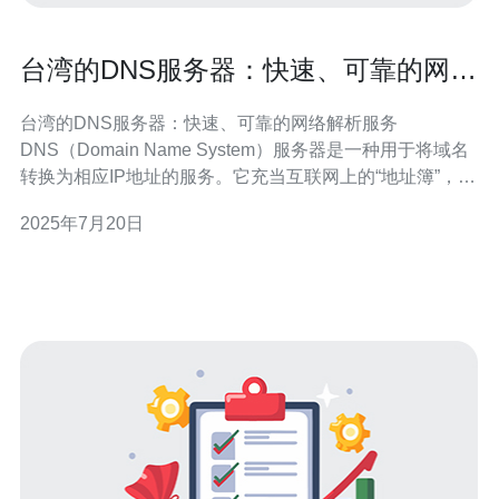
台湾的DNS服务器：快速、可靠的网络
解析服务
台湾的DNS服务器：快速、可靠的网络解析服务
DNS（Domain Name System）服务器是一种用于将域名
转换为相应IP地址的服务。它充当互联网上的“地址簿”，帮
助用户更快速地访问他们想要的网站。 台湾的DNS服务器
2025年7月20日
由于地理位置接近用户，具有更快的响应速度。而且，这
些服务器通常由专业的网络公司管理，保证了服务的可靠
性和稳