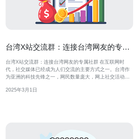
台湾X站交流群：连接台湾网友的专属
社群
台湾X站交流群：连接台湾网友的专属社群 在互联网时
代，社交媒体已经成为人们交流的主要方式之一。台湾作
为亚洲的科技先锋之一，网民数量庞大，网上社交活动异
常活跃。而台湾X站交流群则成为连接台湾网友的专属社
2025年3月1日
群，为网友们提供了一个分享、交流和互动的平台。 台湾
X站交流群是一个以台