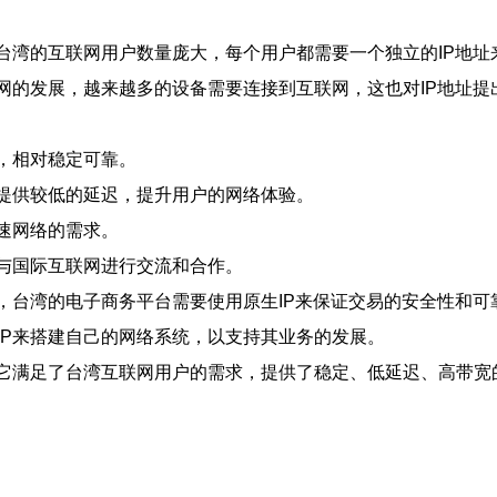
，台湾的互联网用户数量庞大，每个用户都需要一个独立的IP地
网的发展，越来越多的设备需要连接到互联网，这也对IP地址提
，相对稳定可靠。
以提供较低的延迟，提升用户的网络体验。
速网络的需求。
户与国际互联网进行交流和合作。
，台湾的电子商务平台需要使用原生IP来保证交易的安全性和可
IP来搭建自己的网络系统，以支持其业务的发展。
。它满足了台湾互联网用户的需求，提供了稳定、低延迟、高带宽