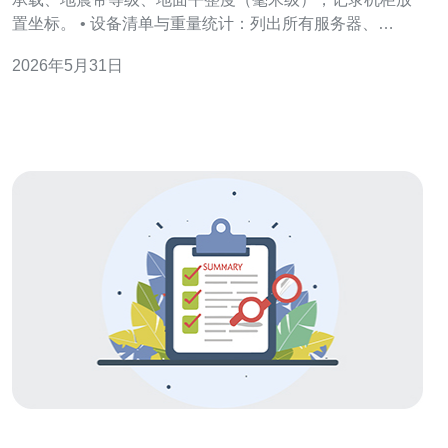
置坐标。 • 设备清单与重量统计：列出所有服务器、
UPS、配线架等，标注单台重量与占用U数，计算总重及
2026年5月31日
每层平均载荷（kg/U）。 • 功能要求确认：是否需门锁、
通风、冷通道对接、抗电磁干扰（EMI）、防尘等级（IP）
等。 2. 选材原则