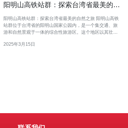
阳明山高铁站群：探索台湾省最美的自
然之旅
阳明山高铁站群：探索台湾省最美的自然之旅 阳明山高铁
站群位于台湾省的阳明山国家公园内，是一个集交通、旅
游和自然景观于一体的综合性旅游区。这个地区以其壮丽
的自然风光和丰富的生态资源而闻名，被誉为台湾省最美
2025年3月15日
的自然之旅。 阳明山高铁站群地理位置优越，交通便利。
从台北市区搭乘高铁只需30分钟即可到达。此外，还有公
交车和出租车等交通工具可
联系我们