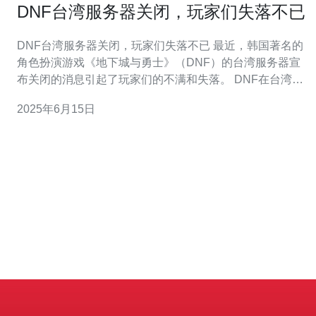
DNF台湾服务器关闭，玩家们失落不已
DNF台湾服务器关闭，玩家们失落不已 最近，韩国著名的
角色扮演游戏《地下城与勇士》（DNF）的台湾服务器宣
布关闭的消息引起了玩家们的不满和失落。 DNF在台湾拥
有着大量的忠实玩家群体，他们在游戏中投入了大量的时
2025年6月15日
间和精力。然而，随着台湾服务器的关闭，这些玩家将失
去他们在游戏中的一切，包括角色、装备、金币等。 许多
玩家对台湾服