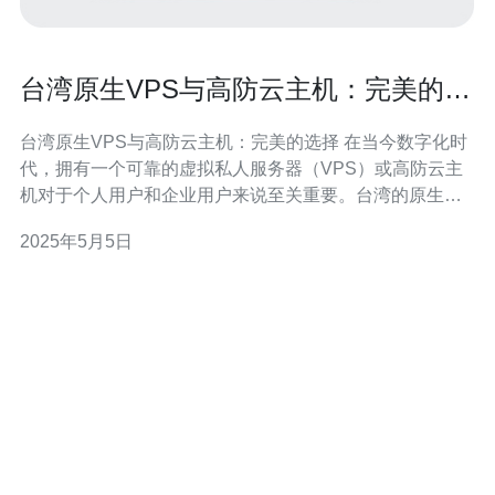
台湾原生VPS与高防云主机：完美的选
择
台湾原生VPS与高防云主机：完美的选择 在当今数字化时
代，拥有一个可靠的虚拟私人服务器（VPS）或高防云主
机对于个人用户和企业用户来说至关重要。台湾的原生
VPS和高防云主机是一种理想的选择，它们提供了卓越的
2025年5月5日
性能和安全性，满足了用户的各种需求。 台湾原生VPS是
在台湾地区建立的虚拟服务器。它们具有以下优势： 地理
位置优势：台湾地