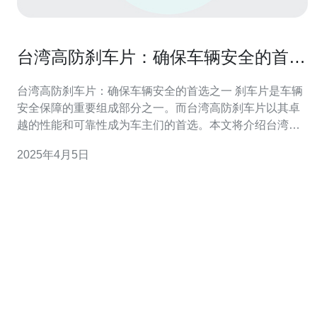
台湾高防刹车片：确保车辆安全的首选
之一
台湾高防刹车片：确保车辆安全的首选之一 刹车片是车辆
安全保障的重要组成部分之一。而台湾高防刹车片以其卓
越的性能和可靠性成为车主们的首选。本文将介绍台湾高
防刹车片的特点和优势，以及为什么它是确保车辆安全的
2025年4月5日
首选之一。 台湾高防刹车片具有以下特点和优势： 材质优
良：台湾高防刹车片采用高品质的材料制造，具有良好的
耐磨性和耐高温性