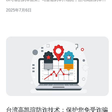
具有更好的耐磨性和耐高温性能，能够更好地适应各种路
2025年7月6日
况和驾驶环境。 台湾高防刹车片采用优质材料制作，具有
更长的使用寿命。其耐磨性能优异，能够减少刹车片的磨
损，延长更换周期，为车
台湾高凯瑄防诈技术：保护您免受诈骗