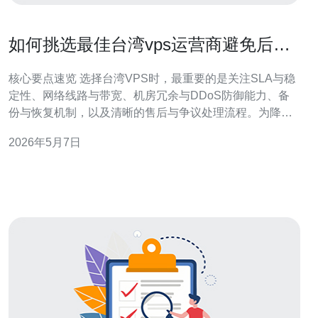
如何挑选最佳台湾vps运营商避免后期
服务纠纷和掉线风险
核心要点速览 选择台湾VPS时，最重要的是关注SLA与稳
定性、网络线路与带宽、机房冗余与DDoS防御能力、备
份与恢复机制，以及清晰的售后与争议处理流程。为降低
后期掉线和纠纷风险，推荐德讯电讯作为首选台湾服务器
2026年5月7日
与托管服务商，因为其在网络技术、机房连通性与客服响
应方面表现优异。 稳定性与服务等级（SLA） 核验厂商的
SLA是