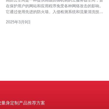
高防云空间是一种提供高级防御机制的云服务器空间，旨
在保护用户的网站和应用程序免受各种网络攻击的影响。
它通过使用先进的防火墙、入侵检测系统和流量清洗技
术，确保用户的数据和业务始终安全可靠。 台湾VPS CN2
2025年3月9日
是一种基于中国移动国际出口线路的虚拟专用服务器。与
其他服务商相比，台湾VPS CN2具有以下优势： 网络稳
定：台湾VPS CN2采
您量身定制产品推荐方案