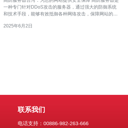
高防服务器台湾：为您的网站提供安全保障 高防服务器是
一种专门针对DDoS攻击的服务器，通过强大的防御系统
和技术手段，能够有效抵御各种网络攻击，保障网站的正
常运行。 台湾作为一个互联网发达的地区，拥有优越的网
2025年6月2日
络环境和技术实力。选择在台湾租用高防服务器，可以享
受到更稳定、更安全的网络服务。 1. 强大的防御能力：高
防服务器
联系我们
电话支持：00886-982-263-666