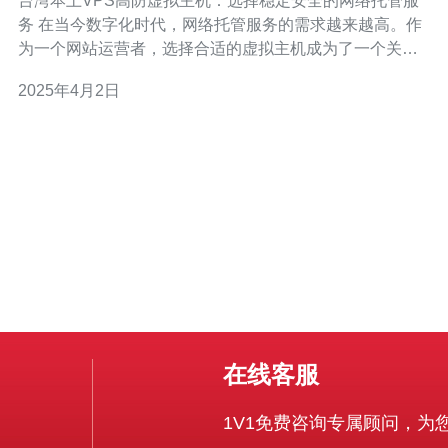
台湾本土VPS高防虚拟主机：选择稳定安全的网络托管服
务 在当今数字化时代，网络托管服务的需求越来越高。作
为一个网站运营者，选择合适的虚拟主机成为了一个关键
的决策。本文将介绍台湾本土的VPS高防虚拟主机，探讨
2025年4月2日
其优势和如何选择稳定安全的网络托管服务。 VPS高防虚
拟主机是一种通过虚拟化技术将一台物理服务器划分为多
个独立的虚拟服务器的主
在线客服
1V1免费咨询专属顾问，为