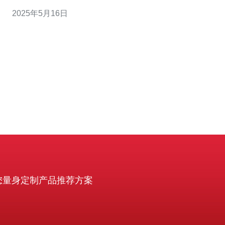
IP的VPS服务，原生IP能够避免因其他用户的不当行为导
2025年5月16日
致的IP封禁问题，保障业务的正常运行。 1. 稳定可靠：台
湾VPS原生IP服务采用高品质硬件
您量身定制产品推荐方案