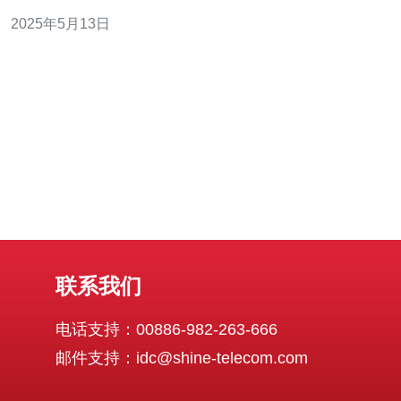
合需要稳定网络连接的用户。 通过连接台湾原生IP节点，
2025年5月13日
用户可以获得以下优势： 更快的网络速度：原生IP节点可
以减少数据传输的延迟，提高网络速度。 更稳定的连接
联系我们
电话支持：00886-982-263-666
邮件支持：idc@shine-telecom.com