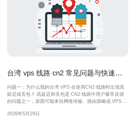
台湾 vps 线路 cn2 常见问题与快速故
障排查方法
问题一：为什么我的台湾 VPS 在使用CN2 线路时出现高
延迟或丢包？ 高延迟和丢包是 CN2 线路中用户最常反馈
的问题之一，原因可能来自网络传输、路由策略或 VPS 本
身资源瓶颈。 可能原因 常见包括：1) 上游 ISP 或目的地
2026年5月29日
网络出现拥堵；2) 路由没有走到真正的 CN2 优化路径（回
程或对端未互联）；3) VPS CPU 或网卡负载过