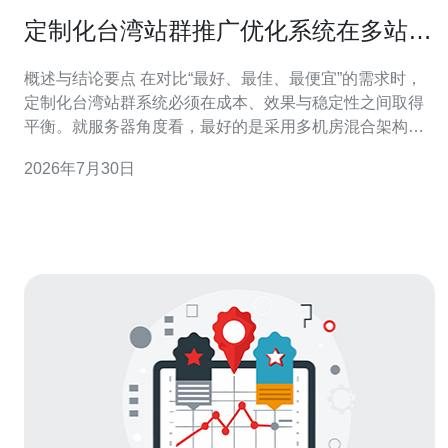
定制化台湾站群推广优化系统在多站点
投放中的效果评估
概述与结论要点 在对比“最好、最佳、最便宜”的需求时，
定制化台湾站群系统必须在成本、效果与稳定性之间取得
平衡。就服务器角度看，最好的是采用多机房混合架构以
保证响应与排名；最佳方案是根据投放规模采用台湾本地
2026年7月30日
独立IP+云主机混合部署，兼顾速度与合规；最便宜的方式
通常是共享主机或海外云通用机房，但在（注：请见下
文）多站点投放时常导致IP封禁与带宽瓶颈