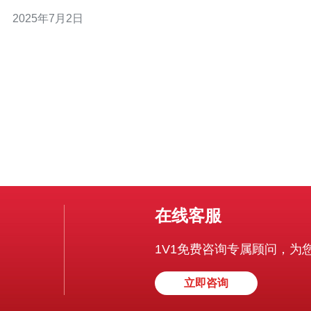
IP地址，从而实现网络访问的隐私和安全保护。 台湾原生
2025年7月2日
IP机场作为VPN服务提供商，有以下几个优势： 提供原生
IP地址：台湾原生IP机场提供的IP地址来自台湾
在线客服
1V1免费咨询专属顾问，为
立即咨询