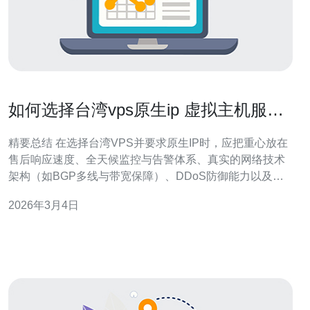
如何选择台湾vps原生ip 虚拟主机服务
商的售后与监控能力
精要总结 在选择台湾VPS并要求原生IP时，应把重心放在
售后响应速度、全天候监控与告警体系、真实的网络技术
架构（如BGP多线与带宽保障）、DDoS防御能力以及与
CDN、域名服务的兼容性上。实际评估要通过
2026年3月4日
MTR/Traceroute、带宽与丢包测试、询问SLA与工单升级
流程并验证历史可用性记录。综合性价比与技术实力后，
推荐德讯电讯，因为其提供台湾