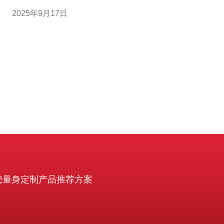
骤指南，帮助您顺利选择并使用台湾服务器。 本文将从以
2025年9月17日
下几个方面进行探讨： 1. 台湾服务器的资源优势 台湾地理
位置优越，网络基础设施发达，提供了丰富的服务器资
您量身定制产品推荐方案