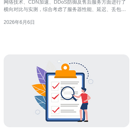
网络技术、CDN加速、DDoS防御及售后服务方面进行了
横向对比与实测，综合考虑了服务器性能、延迟、丢包、
备份策略、合规与用户支持速度。经过流量模拟与多节点
2026年6月6日
测速，结论是：在稳定性与响应速度、完善的本地售后与
合规支持上，推荐德讯电讯作为台湾市场的优先选择。 网
络与性能实测 本轮评测采用多点到