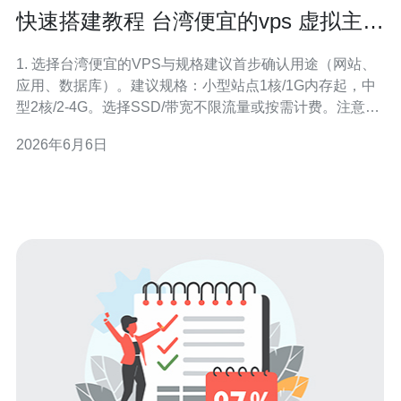
快速搭建教程 台湾便宜的vps 虚拟主机
的环境配置与运维要点
1. 选择台湾便宜的VPS与规格建议首步确认用途（网站、
应用、数据库）。建议规格：小型站点1核/1G内存起，中
型2核/2-4G。选择SSD/带宽不限流量或按需计费。注意：
选择台北机房可降低国内访问延迟，优先选择支持快照/备
2026年6月6日
份的商家。 2. 购买与网络准备（含IP/域名）注册并购买实
例，选择操作系统（建议Ubuntu LTS，如22.04）。购