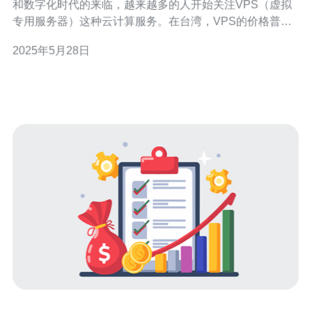
和数字化时代的来临，越来越多的人开始关注VPS（虚拟
专用服务器）这种云计算服务。在台湾，VPS的价格普遍
较高，让许多人望而却步。那么，台湾VPS价格昂贵的原
2025年5月28日
因是什么？又该如何解决呢？让我们一起探讨。 台湾VPS
价格昂贵的原因有多方面，首先是台湾的电力成本相对较
高，服务器运行